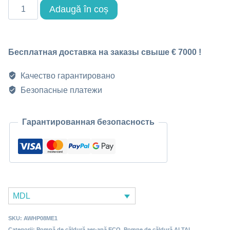
Cantitate
Adaugă în coș
Тепловой
насос
Бесплатная доставка на заказы свыше € 7000 !
воздух-
вода
Качество гарантировано
8
Безопасные платежи
кВт
AWHP08ME1,
Гарантированная безопасность
220В
MDL
SKU:
AWHP08ME1
Categorii:
Pompă de căldură aer-apă ECO
,
Pompe de căldură ALTAL