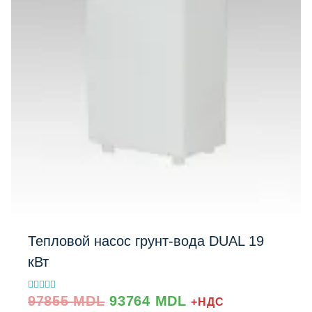
Тепловой насос грунт-вода DUAL 19
кВт
Prețul
Prețul
Evaluat la
97855
MDL
93764
MDL
+НДС
5.00