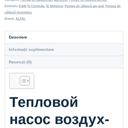
Etichete:
8 kW
,
în Chișinău
,
În Moldova
,
Pompa de căldură aer-apă
,
Pompa de
căldură monobloc
Brand:
ALTAL
Descriere
Informații suplimentare
Recenzii (0)
Тепловой
насос воздух-