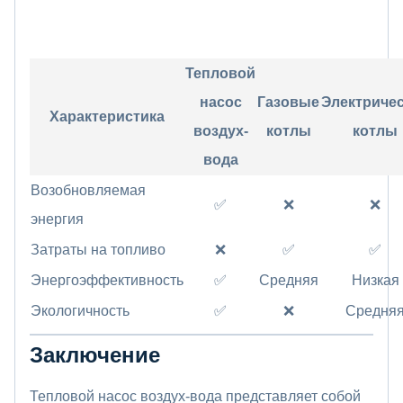
Тепловой
насос
Газовые
Электриче
Характеристика
воздух-
котлы
котлы
вода
Возобновляемая
✅
❌
❌
энергия
Затраты на топливо
❌
✅
✅
Энергоэффективность
✅
Средняя
Низкая
Экологичность
✅
❌
Средня
Заключение
Тепловой насос воздух-вода представляет собой