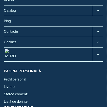
Toggl
Catalog
child
menu
Blog
Toggl
Contacte
child
menu
Toggl
Cabinet
child
menu
Toggl
RO
child
menu
PAGINA PERSONALĂ
Profil personal
Livrare
Starea comenzii
Listă de dorințe