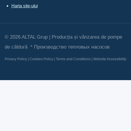
Harta site-ului
© 2026 ALTAL Grup | Producția și vânzarea de pompe
de căldură * Производство тепловых насосов
Privacy Policy | Cookies Policy | Terms and Conditions | Website Accessibility
Review Cart
Nu ai niciun produs în coș.