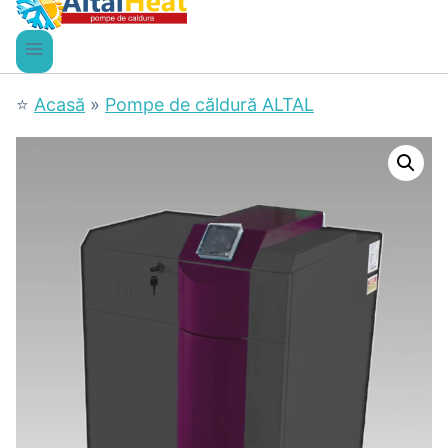
⭐
Acasă
»
Pompe de căldură ALTAL