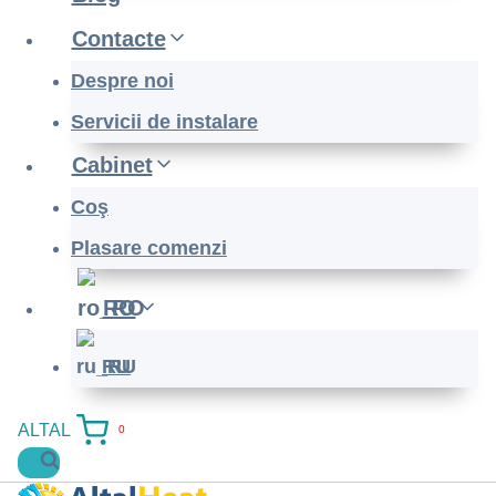
Contacte
Despre noi
Servicii de instalare
Cabinet
Coş
Plasare comenzi
RO
RU
ALTAL
0