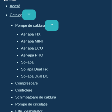
Acasă
Toggle
Catalog
child
Toggle
Pompe de caldura
menu
child
Aer apă FIX
menu
Aer apa MINI
Aer apă ECO
Aer-apă PRO
Sol-apă
Sol apa Dual Fix
Sol-apă Dual DC
Compresoare
Controlere
Schimbătoare de căldură
Pompe de circulație
Filtru deshidrator