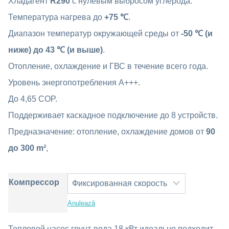
Хладагент
R290
с нулевым выбросом углерода.
singure
evaluări
Температура нагрева до
+75 ℃
.
Диапазон температур окружающей среды от
-50 ℃ (и
ниже) до 43 ℃ (и выше)
.
Отопление, охлаждение и ГВС в течение всего года.
Уровень энергопотребления A+++.
До 4,65 COP.
Поддерживает каскадное подключение до 8 устройств.
Предназначение: отопление, охлаждение домов от
90
до 300 m²
,
Компрессор
Anulează
Тепловой насос грунт-вода 18 кВт идеально подходит