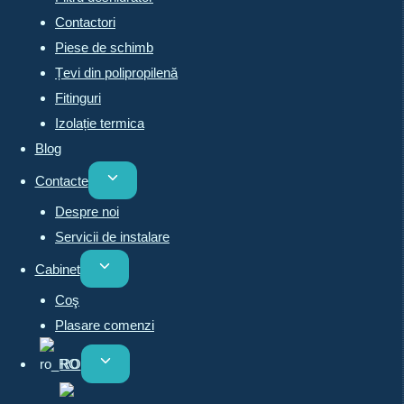
Contactori
Piese de schimb
Țevi din polipropilenă
Fitinguri
Izolație termica
Blog
Toggle
Contacte
child
Despre noi
menu
Servicii de instalare
Toggle
Cabinet
child
Coş
menu
Plasare comenzi
Toggle
RO
child