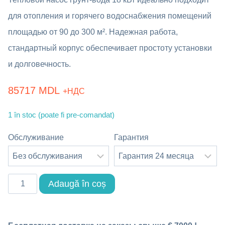
для отопления и горячего водоснабжения помещений
площадью от 90 до 300 м². Надежная работа,
стандартный корпус обеспечивает простоту установки
и долговечность.
85717
MDL
+НДС
1 în stoc (poate fi pre-comandat)
Обслуживание
Гарантия
Cantitate
Adaugă în coș
Тепловой
насос