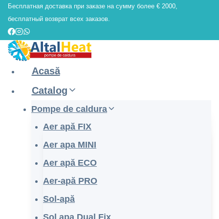
Бесплатная доставка при заказе на сумму более € 2000,
Skip
бесплатный возврат всех заказов.
to
content
Acasă
Catalog
Pompe de caldura
Aer apă FIX
Aer apa MINI
Aer apă ECO
Aer-apă PRO
Sol-apă
Sol apa Dual Fix