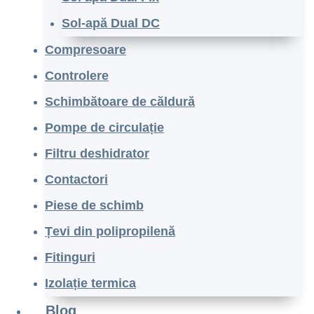
Sol-apă Dual DC
Compresoare
Controlere
Schimbătoare de căldură
Pompe de circulație
Filtru deshidrator
Contactori
Piese de schimb
Țevi din polipropilenă
Fitinguri
Izolație termica
Blog