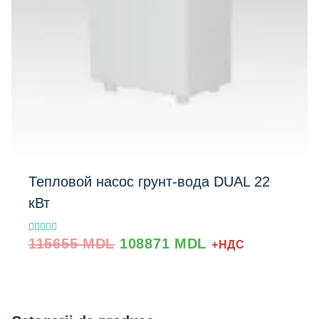
Тепловой насос грунт-вода DUAL 22
кВт
Prețul
Prețul
Evaluat la
115655
MDL
108871
MDL
+НДС
5.00
inițial
curent
din 5
a
este:
fost:
108871 MDL.
115655 MDL.