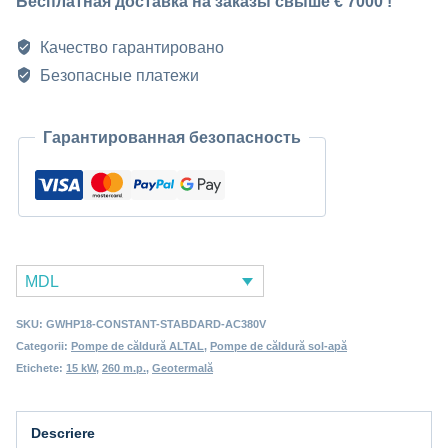
Бесплатная доставка на заказы свыше € 7000 !
грунт-
вода
Качество гарантировано
18
Безопасные платежи
кВт
GWHP18
Гарантированная безопасность
MDL
SKU:
GWHP18-CONSTANT-STABDARD-AC380V
Categorii:
Pompe de căldură ALTAL
,
Pompe de căldură sol-apă
Etichete:
15 kW
,
260 m.p.
,
Geotermală
Descriere