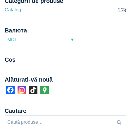
Categorii de produse
Catalog
(156)
Валюта
MDL
Coș
Alăturați-vă nouă
Cautare
Caută
Caută
după: