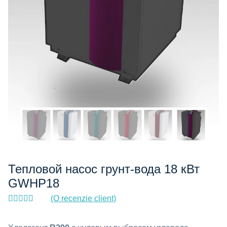
Тепловой насос грунт-вода 18 кВт
GWHP18
(O recenzie client)
Evaluat la
5.00
din 5
pe baza unei