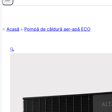
⭐
Acasă
»
Pompă de căldură aer-apă ECO
🔍