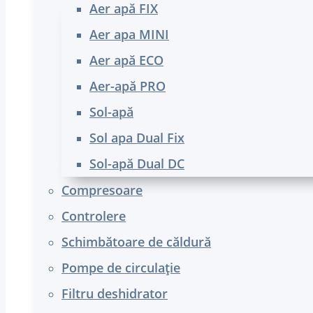
Aer apă FIX
Aer apa MINI
Aer apă ECO
Aer-apă PRO
Sol-apă
Sol apa Dual Fix
Sol-apă Dual DC
Compresoare
Controlere
Schimbătoare de căldură
Pompe de circulație
Filtru deshidrator