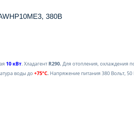
т AWHP10ME3, 380В
вая
10 кВт
. Хладагент
R290.
Для отопления, охлаждения 
атура воды до
+75°C
.
Напряжение питания 380 Вольт, 50 