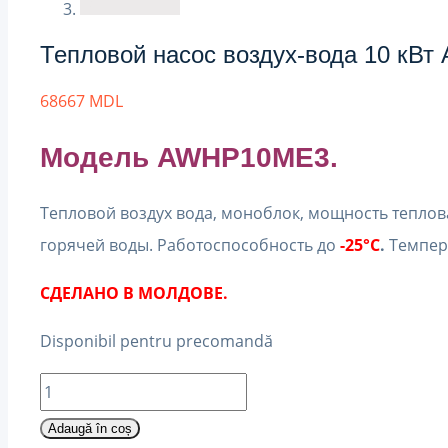
Тепловой насос воздух-вода 10 кВ
68667
MDL
Модель AWHP10ME3.
Тепловой воздух вода, моноблок, мощность тепло
горячей воды. Работоспособность до
-25°C
.
Темпер
СДЕЛАНО В МОЛДОВЕ.
Disponibil pentru precomandă
Cantitate
Тепловой
Adaugă în coș