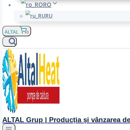
RO
RU
ALTAL
0
ALTAL Grup | Producția și vânzarea d