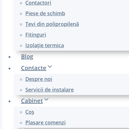
Contactori
Piese de schimb
Țevi din polipropilenă
Fitinguri
Izolație termica
Blog
Contacte
Despre noi
Servicii de instalare
Cabinet
Coş
Plasare comenzi