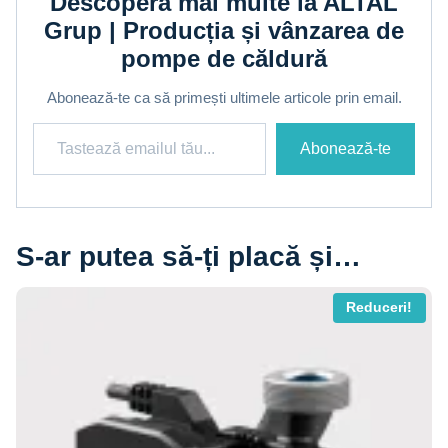
Descoperă mai multe la ALTAL
Grup | Producția și vânzarea de
pompe de căldură
Abonează-te ca să primești ultimele articole prin email.
Tastează emailul tău...
Abonează-te
S-ar putea să-ți placă și…
Reduceri!