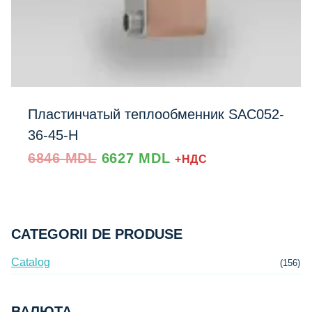
Пластинчатый теплообменник SAC052-
36-45-H
Prețul
Prețul
6846
MDL
6627
MDL
+НДС
inițial
curent
a
este:
fost:
6627 MDL.
6846 MDL.
CATEGORII DE PRODUSE
Catalog
(156)
ВАЛЮТА