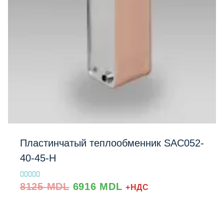
Пластинчатый теплообменник SAC052-
40-45-H
Prețul
Prețul
Evaluat la
8125
MDL
6916
MDL
+НДС
5.00
inițial
curent
din 5
a
este:
fost:
6916 MDL.