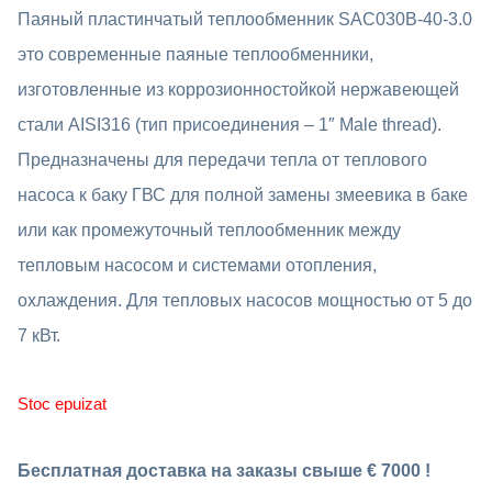
inițial
curent
Паяный пластинчатый теплообменник SAC030B-40-3.0
a
este:
это современные паяные теплообменники,
fost:
4396 MDL.
изготовленные из коррозионностойкой нержавеющей
стали AISI316 (тип присоединения – 1″ Male thread).
4890 MDL.
Предназначены для передачи тепла от теплового
насоса к баку ГВС для полной замены змеевика в баке
или как промежуточный теплообменник между
тепловым насосом и системами отопления,
охлаждения. Для тепловых насосов мощностью от 5 до
7 кВт.
Stoc epuizat
Бесплатная доставка на заказы свыше € 7000 !