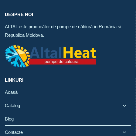
DESPRE NOI
ALTAL este producător de pompe de căldură în România și
Republica Moldova.
LINKURI
Acasă
Toggl
Catalog
child
menu
Blog
Toggl
Contacte