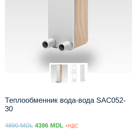
Теплообменник вода-вода SAC052-
30
Prețul
Prețul
4890
MDL
4396
MDL
+НДС