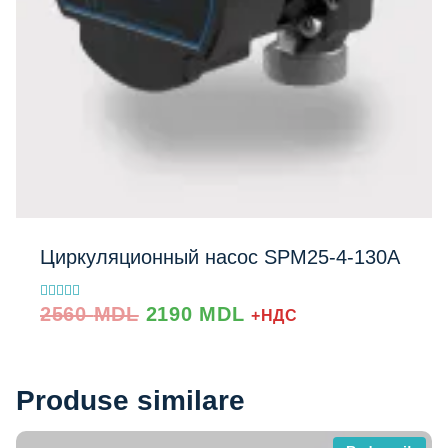
Циркуляционный насос SPM25‐4‐130A
Prețul
Prețul
Evaluat la
2560
MDL
2190
MDL
+НДС
5.00
inițial
curent
din 5
a
este:
fost:
2190 MDL.
2560 MDL.
Produse similare