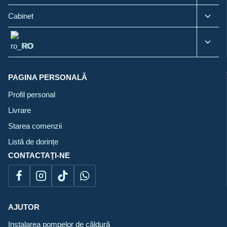
child
menu
Toggl
Cabinet
child
menu
Toggl
RO
child
menu
PAGINA PERSONALĂ
Profil personal
Livrare
Starea comenzii
Listă de dorințe
CONTACTAŢI-NE
AJUTOR
Instalarea pompelor de căldură