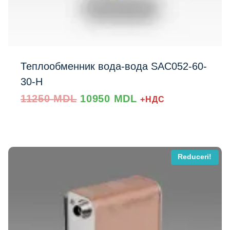
Теплообменник вода-вода SAC052-60-
30-Н
Prețul
Prețul
11250
MDL
10950
MDL
+НДС
inițial
curent
a
este:
fost:
10950 MDL.
11250 MDL.
Reduceri!