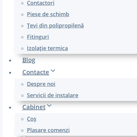
Contactori
Piese de schimb
Țevi din polipropilenă
Fitinguri
Izolație termica
Blog
Contacte
Despre noi
Servicii de instalare
Cabinet
Coş
Plasare comenzi