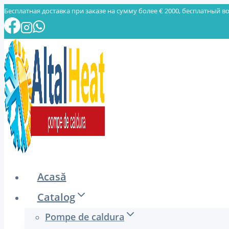
Skip
Бесплатная доставка при заказе на сумму более € 2000, бесплатный во
to
content
Acasă
Catalog
Pompe de caldura