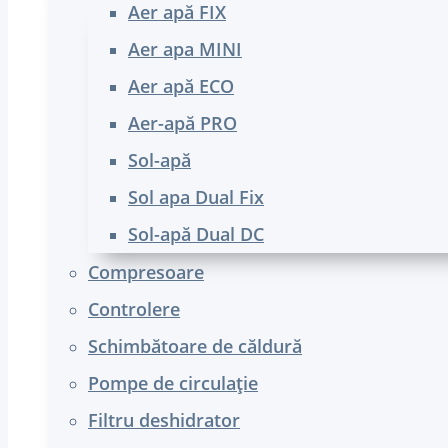
Aer apă FIX
Aer apa MINI
Aer apă ECO
Aer-apă PRO
Sol-apă
Sol apa Dual Fix
Sol-apă Dual DC
Compresoare
Controlere
Schimbătoare de căldură
Pompe de circulație
Filtru deshidrator