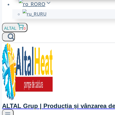
RO
RU
ALTAL
0
ALTAL Grup | Producția și vânzarea d