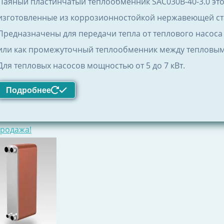
Паяный пластинчатый теплообменник SAC030B-40-3.0 эт
4890 MDL.
изготовленные из коррозионностойкой нержавеющей стали
Предназначены для передачи тепла от теплового насоса 
или как промежуточный теплообменник между тепловым 
Для тепловых насосов мощностью от 5 до 7 кВт.
Подробнее
родажа!