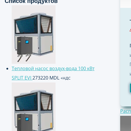
Список продуктов
Тепловой насос воздух-вода 100 кВт
SPLIT EVI
273220
MDL
+НДС
Расп