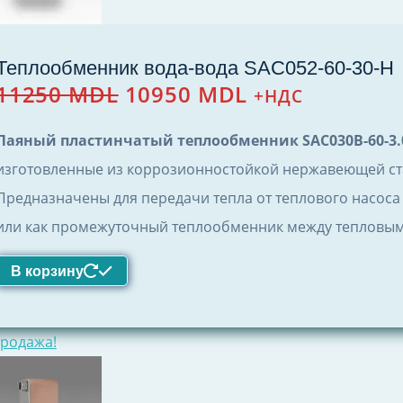
Теплообменник вода-вода SAC052-60-30-Н
Первоначальная
Текущая
11250
MDL
10950
MDL
+НДС
цена
цена:
составляла
10950 MDL.
Паяный пластинчатый теплообменник SAC030B-60-3.
11250 MDL.
изготовленные из коррозионностойкой нержавеющей стали
Предназначены для передачи тепла от теплового насоса 
или как промежуточный теплообменник между тепловым 
В корзину
родажа!