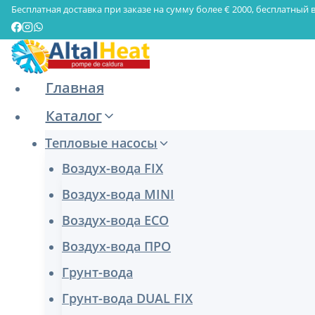
Перейти
Бесплатная доставка при заказе на сумму более € 2000, бесплатный в
к
содержимому
Главная
Каталог
Тепловые насосы
Воздух-вода FIX
Воздух-вода MINI
Воздух-вода ECO
Воздух-вода ПРО
Грунт-вода
Грунт-вода DUAL FIX