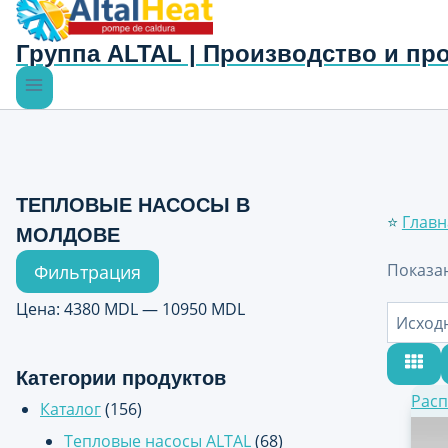
Группа ALTAL | Производство и пр
ТЕПЛОВЫЕ НАСОСЫ В
⭐
Главн
МОЛДОВЕ
Минимальная
Максимальная
Показан
Фильтрация
цена
цена
Цена:
4380 MDL
—
10950 MDL
Категории продуктов
Расп
Каталог
(156)
Тепловые насосы ALTAL
(68)