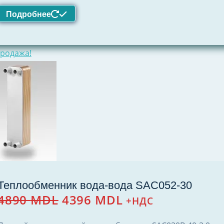
Подробнее
родажа!
Теплообменник вода-вода SAC052-30
Первоначальная
Текущая
4890
MDL
4396
MDL
+НДС
цена
цена:
составляла
4396 MDL.