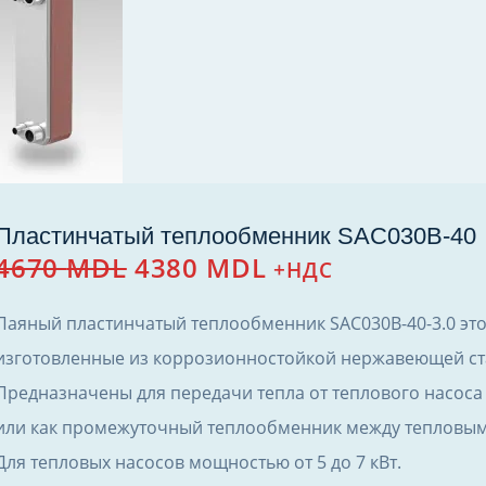
Пластинчатый теплообменник SAC030B-40
Первоначальная
Текущая
4670
MDL
4380
MDL
+НДС
цена
цена:
составляла
4380 MDL.
Паяный пластинчатый теплообменник SAC030B-40-3.0 эт
4670 MDL.
изготовленные из коррозионностойкой нержавеющей стали
Предназначены для передачи тепла от теплового насоса 
или как промежуточный теплообменник между тепловым 
Для тепловых насосов мощностью от 5 до 7 кВт.