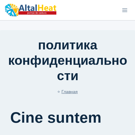
политика
конфиденциально
сти
⭐
Главная
Cine suntem