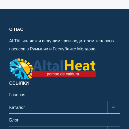
О НАС
ALTAL является ведущим производителем тепловых
насосов в Румынии и Республике Молдова.
ССЫЛКИ
Главная
Каталог
Блог