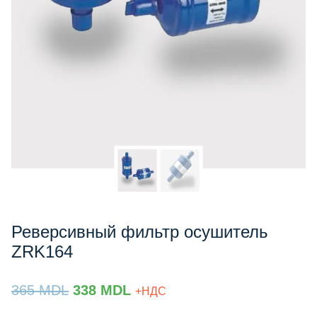
Реверсивный фильтр осушитель
ZRK164
Prețul
Prețul
365
MDL
338
MDL
+НДС