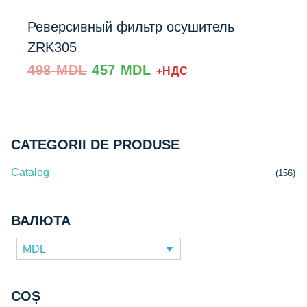
Реверсивный фильтр осушитель
ZRK305
Prețul
Prețul
498
MDL
457
MDL
+НДС
inițial
curent
a
este:
fost:
457 MDL.
Добавить в список
498 MDL.
CATEGORII DE PRODUSE
Catalog
(156)
ВАЛЮТА
MDL
COȘ