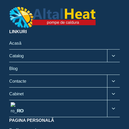
LINKURI
Acasă
Toggle
Catalog
child
menu
Blog
Toggle
Contacte
child
menu
Toggle
Cabinet
child
menu
Toggle
RO
child
menu
PAGINA PERSONALĂ