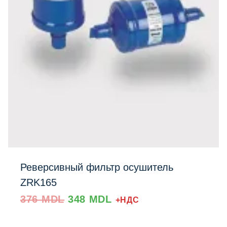
Реверсивный фильтр осушитель
ZRK165
Prețul
Prețul
376
MDL
348
MDL
+НДС
inițial
curent
a
este: