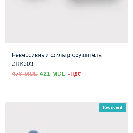
Реверсивный фильтр осушитель
ZRK303
Prețul
Prețul
478
MDL
421
MDL
+НДС
inițial
curent
a
este:
fost:
421 MDL.
Добавить в список
478 MDL.
Reduceri!