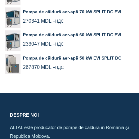
Pompa de căldură aer-apă 70 kW SPLIT DC EVI
270341
MDL
+НДС
Pompa de căldură aer‑apă 60 kW SPLIT DC EVI
233047
MDL
+НДС
Pompa de căldură aer‑apă 50 kW EVI SPLIT DC
267870
MDL
+НДС
DESPRE NOI
ALTAL este producător de pompe de căldură în România și
Republica Moldova.