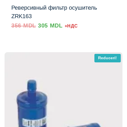
Реверсивный фильтр осушитель
ZRK163
Prețul
Prețul
356
MDL
305
MDL
+НДС
inițial
curent
a
este:
fost:
305 MDL.
Добавить в список
356 MDL.
Reduceri!