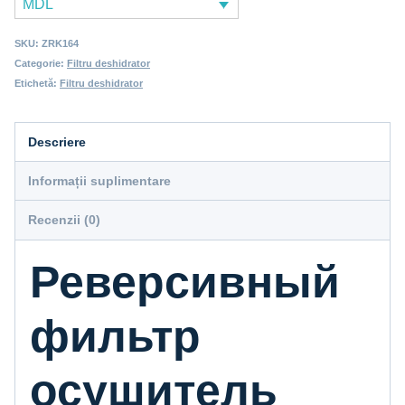
MDL
SKU:
ZRK164
Categorie:
Filtru deshidrator
Etichetă:
Filtru deshidrator
Descriere
Informații suplimentare
Recenzii (0)
Реверсивный
фильтр
осушитель