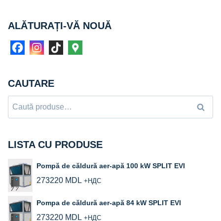
ALĂTURAȚI-VĂ NOUĂ
CAUTARE
Caută
Caută
după:
LISTA CU PRODUSE
Pompă de căldură aer-apă 100 kW SPLIT EVI
273220
MDL
+НДС
Pompa de căldură aer-apă 84 kW SPLIT EVI
273220
MDL
+НДС