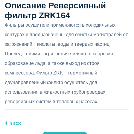
inițial
curent
Описание Реверсивный
a
este:
фильтр
ZRK164
fost:
338 MDL.
Фильтры осушители применяются в холодильных
контурах и предназначены для очистки магистралей от
365 MDL.
загрязнений : кислоты, воды и твердых частиц.
Последствиями загрязнения являются коррозия,
образование льда, а также выход из строя
компрессора. Фильтр ZRK – герметичный
двунаправленный фильтр осушитель для
использования в жидкостных трубопроводах
реверсивных систем в тепловых насосах.
4 în stoc