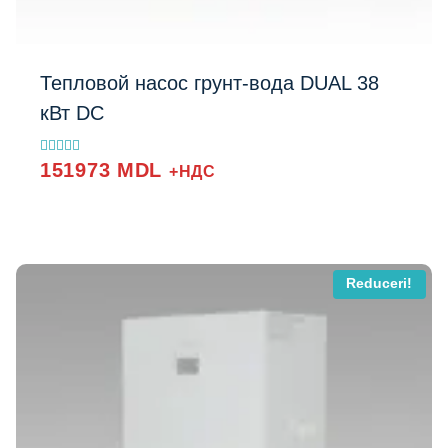
Тепловой насос грунт-вода DUAL 38
кВт DC
Evaluat la
151973
MDL
+НДС
5.00
din 5
Добавить в список
Reduceri!