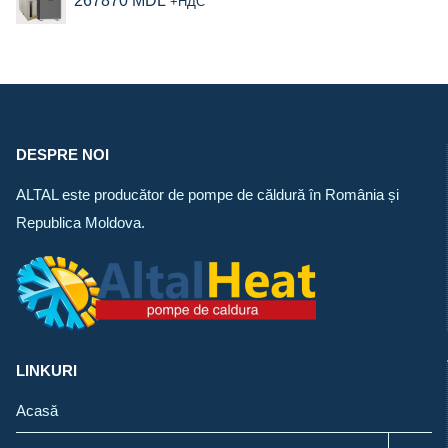
267870
MDL
+НДС
DESPRE NOI
ALTAL este producător de pompe de căldură în România și
Republica Moldova.
LINKURI
Acasă