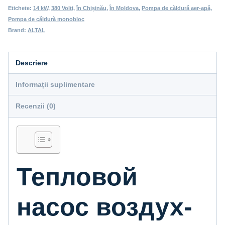
Etichete:
14 kW
,
380 Volti
,
în Chișinău
,
În Moldova
,
Pompa de căldură aer-apă
,
Pompa de căldură monobloc
Brand:
ALTAL
Descriere
Informații suplimentare
Recenzii (0)
Тепловой
насос воздух-