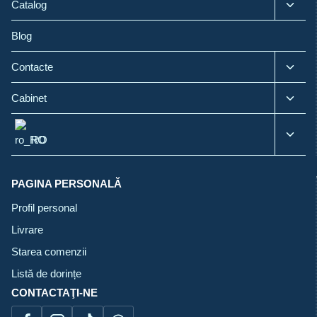
Toggl
Catalog
child
menu
Blog
Toggl
Contacte
child
menu
Toggl
Cabinet
child
menu
Toggl
RO
child
menu
PAGINA PERSONALĂ
Profil personal
Livrare
Starea comenzii
Listă de dorințe
CONTACTAŢI-NE