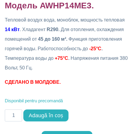
Модель AWHP14ME3.
Тепловой воздух вода, моноблок, мощность тепловая
14 кВт
. Хладагент
R290.
Для отопления, охлаждения
помещений от
45 до 160 м²
.
Функция приготовления
горячей воды. Работоспособность до
-25°C
.
Температура воды до
+75°C
.
Напряжения питания 380
Вольт, 50 Гц.
СДЕЛАНО В МОЛДОВЕ.
Disponibil pentru precomandă
Cantitate
Adaugă în coș
Тепловой
насос