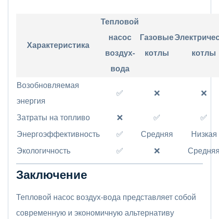
Тепловой
насос
Газовые
Электриче
Характеристика
воздух-
котлы
котлы
вода
Возобновляемая
✅
❌
❌
энергия
Затраты на топливо
❌
✅
✅
Энергоэффективность
✅
Средняя
Низкая
Экологичность
✅
❌
Средня
Заключение
Тепловой насос воздух-вода представляет собой
современную и экономичную альтернативу