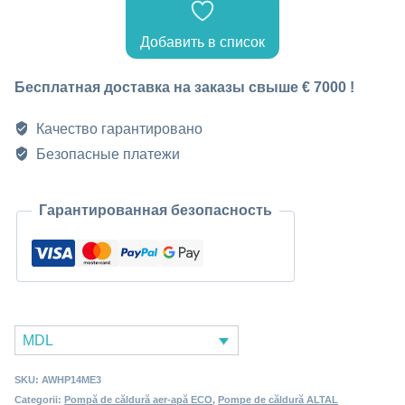
воздух-
Добавить в список
вода
14
Бесплатная доставка на заказы свыше € 7000 !
кВт
Качество гарантировано
AWHP14ME3,
Безопасные платежи
380В
Гарантированная безопасность
MDL
SKU:
AWHP14ME3
Categorii:
Pompă de căldură aer-apă ECO
,
Pompe de căldură ALTAL