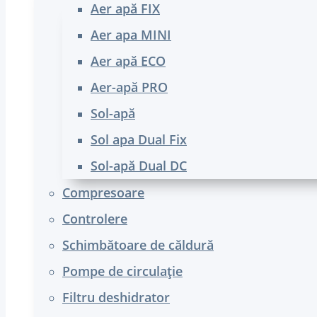
Aer apă FIX
Aer apa MINI
Aer apă ECO
Aer-apă PRO
Sol-apă
Sol apa Dual Fix
Sol-apă Dual DC
Compresoare
Controlere
Schimbătoare de căldură
Pompe de circulație
Filtru deshidrator