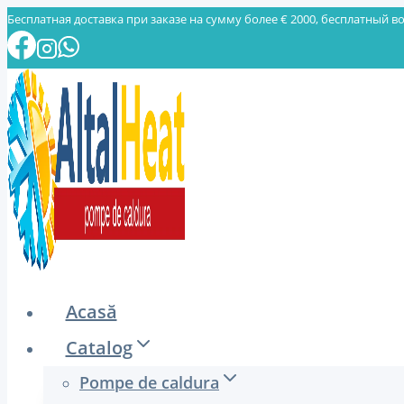
Skip
Бесплатная доставка при заказе на сумму более € 2000, бесплатный во
to
content
Acasă
Catalog
Pompe de caldura