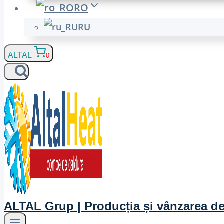
RO
RU
ALTAL
0
ALTAL Grup | Producția și vânzarea d