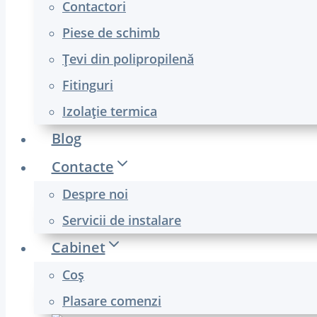
Contactori
Piese de schimb
Țevi din polipropilenă
Fitinguri
Izolație termica
Blog
Contacte
Despre noi
Servicii de instalare
Cabinet
Coş
Plasare comenzi