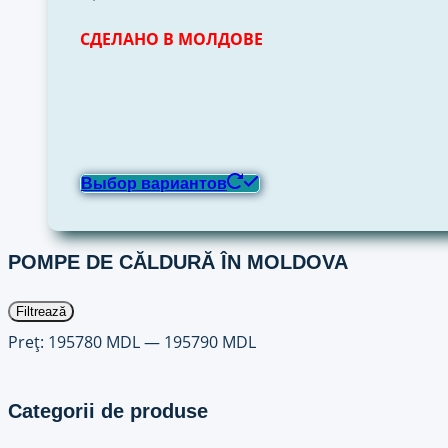
СДЕЛАНО В МОЛДОВЕ
Выбор вариантов
POMPE DE CĂLDURĂ ÎN MOLDOVA
Preț
Preț
Filtrează
minim
maxim
Preț:
195780 MDL
—
195790 MDL
Categorii de produse