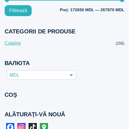
Pr
Pr
Preț:
172650 MDL
—
267870 MDL
Filtrează
mi
m
CATEGORII DE PRODUSE
Catalog
(156)
ВАЛЮТА
MDL
COȘ
ALĂTURAȚI-VĂ NOUĂ