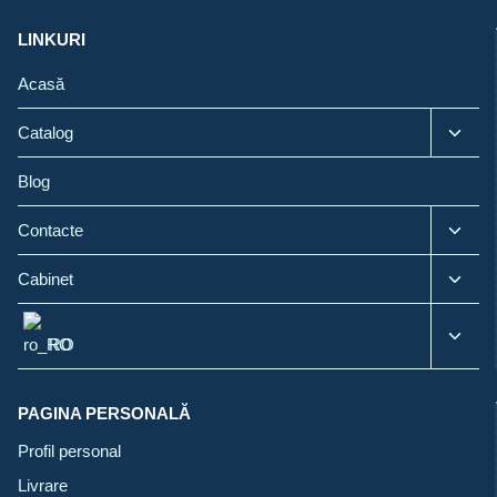
LINKURI
Acasă
Toggl
Catalog
child
menu
Blog
Toggl
Contacte
child
menu
Toggl
Cabinet
child
menu
Toggl
RO
child
menu
PAGINA PERSONALĂ
Profil personal
Livrare