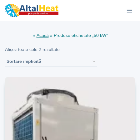
Skip
to
content
⭐
Acasă
»
Produse etichetate „50 kW”
Afișez toate cele 2 rezultate