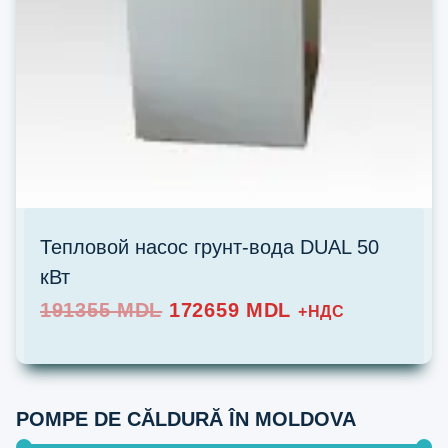
Тепловой насос грунт-вода DUAL 50
кВт
Prețul
Prețul
191355
MDL
172659
MDL
+НДС
inițial
curent
a
este:
fost:
172659 MDL.
191355 MDL.
POMPE DE CĂLDURĂ ÎN MOLDOVA