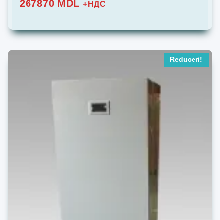
267870
MDL
+НДС
Reduceri!