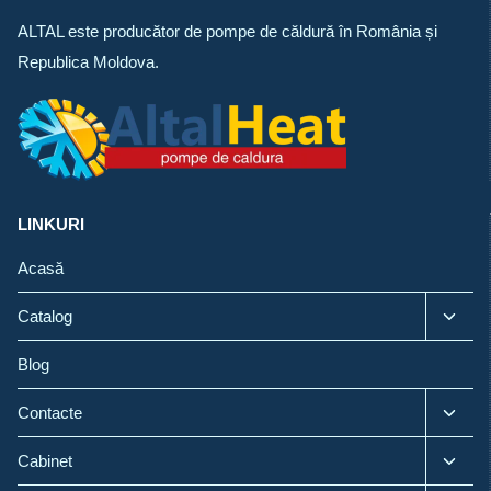
ALTAL este producător de pompe de căldură în România și
Republica Moldova.
LINKURI
Acasă
Toggl
Catalog
child
menu
Blog
Toggl
Contacte
child
menu
Toggl
Cabinet
child