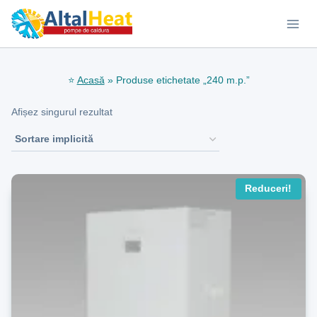
Skip
to
content
⭐
Acasă
»
Produse etichetate „240 m.p.”
Afișez singurul rezultat
Reduceri!