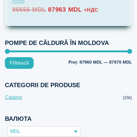
Prețul
Prețul
Evaluat la
95655
MDL
87963
MDL
+НДС
5.00
inițial
curent
din 5
a
este:
fost:
87963 MDL.
Добавить в список
95655 MDL.
POMPE DE CĂLDURĂ ÎN MOLDOVA
Pr
Pr
Preț:
87960 MDL
—
87970 MDL
Filtrează
mi
m
CATEGORII DE PRODUSE
Catalog
(156)
ВАЛЮТА
MDL