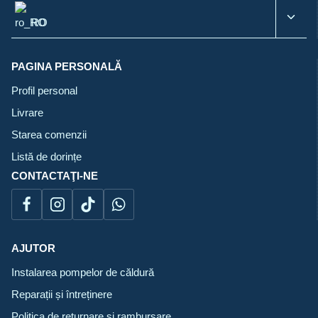
menu
Toggl
RO
child
menu
PAGINA PERSONALĂ
Profil personal
Livrare
Starea comenzii
Listă de dorințe
CONTACTAŢI-NE
AJUTOR
Instalarea pompelor de căldură
Reparații și întreținere
Politica de returnare și rambursare