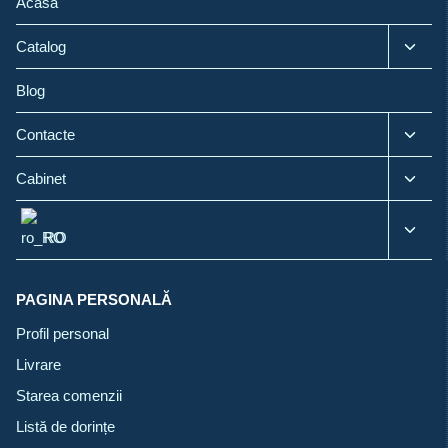
Acasă
Toggl
Catalog
child
menu
Blog
Toggl
Contacte
child
menu
Toggl
Cabinet
child
menu
Toggl
RO
child
menu
PAGINA PERSONALĂ
Profil personal
Livrare
Starea comenzii
Listă de dorințe