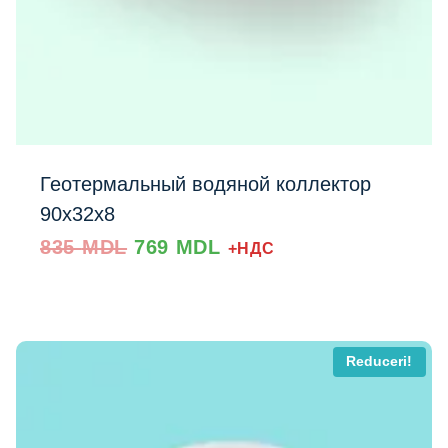
Геотермальный водяной коллектор
90x32x8
Prețul
Prețul
835
MDL
769
MDL
+НДС
inițial
curent
a
este:
fost:
769 MDL.
835 MDL.
Reduceri!