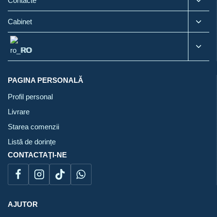
Contacte
child
menu
Toggl
Cabinet
child
menu
Toggl
RO
child
menu
PAGINA PERSONALĂ
Profil personal
Livrare
Starea comenzii
Listă de dorințe
CONTACTAŢI-NE
AJUTOR