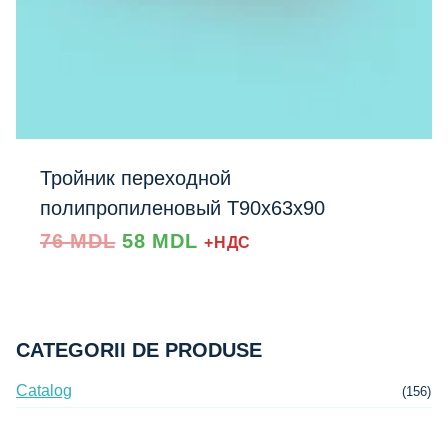
Тройник переходной
полипропиленовый Т90x63x90
Prețul
Prețul
76
MDL
58
MDL
+НДС
inițial
curent
a
este:
fost:
58 MDL.
76 MDL.
CATEGORII DE PRODUSE
Catalog
(156)