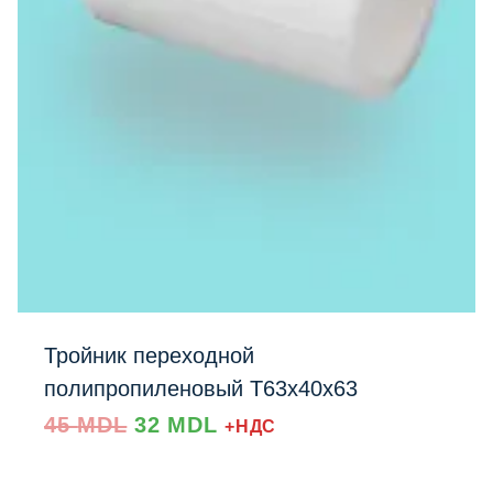
Тройник переходной
полипропиленовый Т63x40x63
Prețul
Prețul
45
MDL
32
MDL
+НДС
inițial
curent
a
este:
fost:
32 MDL.