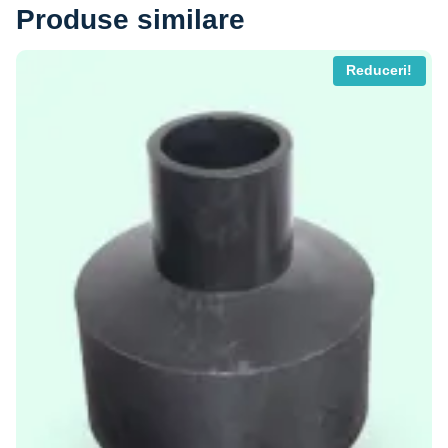
2560 MDL.
Produse similare
Reduceri!