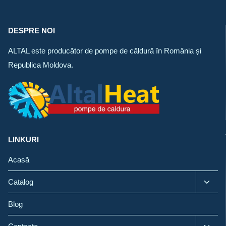
DESPRE NOI
ALTAL este producător de pompe de căldură în România și
Republica Moldova.
LINKURI
Acasă
Toggl
Catalog
child
menu
Blog
Toggl