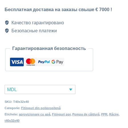
fost:
14 MDL.
переходной
Бесплатная доставка на заказы свыше € 7000 !
Т40x32x40
19 MDL.
Качество гарантировано
Безопасные платежи
Гарантированная безопасность
MDL
SKU:
Т40x32x40
Categorie:
Fitinguri din polipropilenă
Etichete:
aprovizionare cu apă
,
Fitinguri ppr
,
Pompa de căldură
,
PPR
,
Răcire
,
t40x32x40