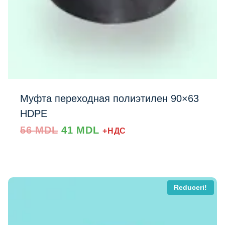
Муфта переходная полиэтилен 90×63
HDPE
Prețul
Prețul
56
MDL
41
MDL
+НДС
inițial
curent
a
este:
fost:
41 MDL.
56 MDL.
Reduceri!