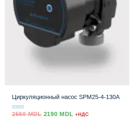
Циркуляционный насос SPM25‐4‐130A
Prețul
Prețul
Evaluat la
2560
MDL
2190
MDL
+НДС
5.00
inițial
curent
din 5
a
este:
fost:
2190 MDL.