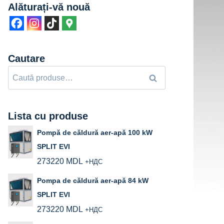
Alăturați-vă nouă
Cautare
Caută
Caută
după:
Lista cu produse
Pompă de căldură aer-apă 100 kW
SPLIT EVI
273220
MDL
+НДС
Pompa de căldură aer-apă 84 kW
SPLIT EVI
273220
MDL
+НДС