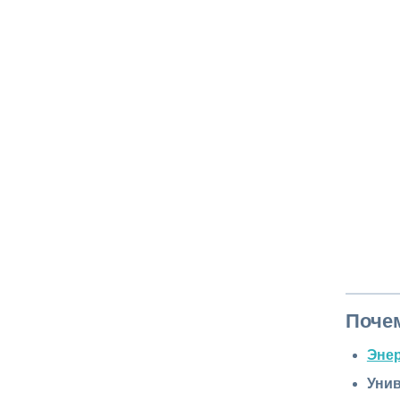
Поче
Эне
Унив