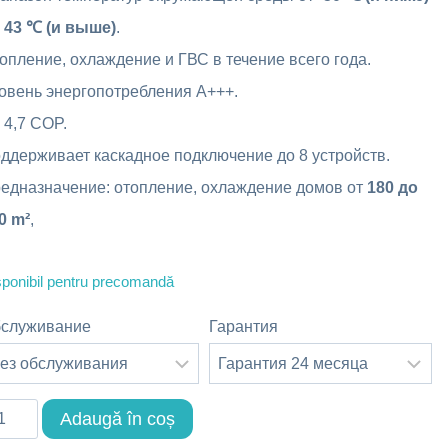
 43 ℃ (и выше)
.
опление, охлаждение и ГВС в течение всего года.
овень энергопотребления A+++.
 4,7 COP.
ддерживает каскадное подключение до 8 устройств.
едназначение: отопление, охлаждение домов от
180 до
0 m²
,
sponibil pentru precomandă
служивание
Гарантия
ntitate
Adaugă în coș
пловой