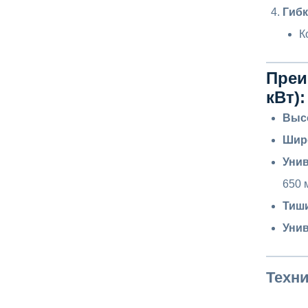
Гибк
К
Преи
кВт):
Выс
Шир
Уни
650 м
Тиш
Уни
Техни