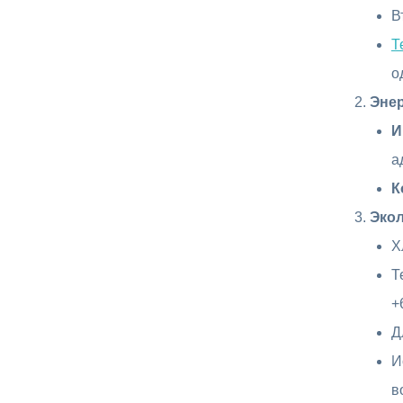
В
Т
о
Эне
И
а
К
Эко
Х
Т
+
Д
И
в