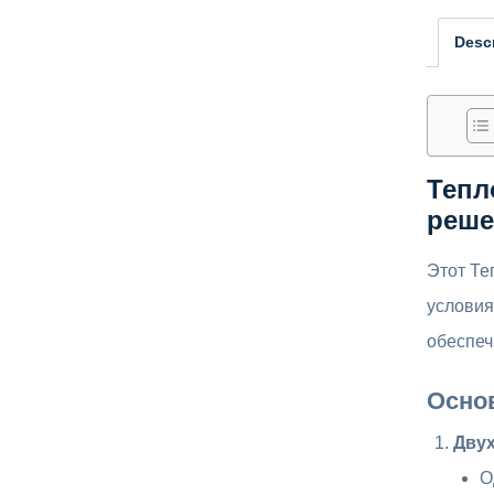
Descr
Тепл
реше
Этот Те
условия
обеспеч
Осно
Дву
О