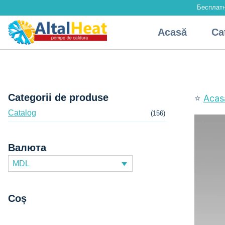
Skip
Бесплатн
to
Acasă
Ca
content
Categorii de produse
⭐
Acas
Catalog
(156)
Валюта
MDL
Coș