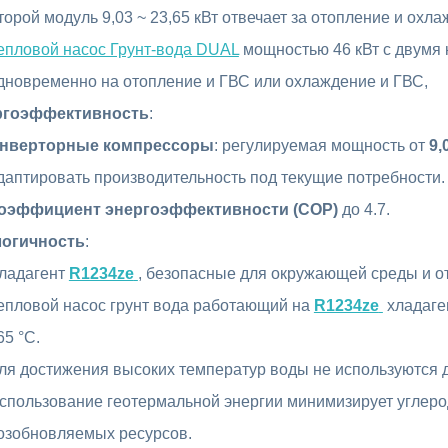
торой модуль 9,03 ~ 23,65 кВт отвечает за отопление и ох
епловой насос Грунт-вода DUAL
мощностью 46 кВт с двумя 
дновременно на отопление и ГВС или охлаждение и ГВС,
ргоэффективность
:
нверторные компрессоры
: регулируемая мощность от
9,
даптировать производительность под текущие потребности.
оэффициент энергоэффективности (COP)
до 4.7.
логичность
:
ладагент
R1234ze
, безопасные для окружающей среды и 
епловой насос грунт вода работающий на
R1234ze
хладаге
65 °C.
ля достижения высоких температур воды не используются 
спользование геотермальной энергии минимизирует углерод
озобновляемых ресурсов.