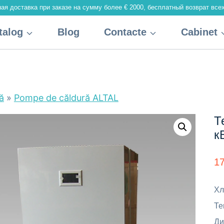
ая доставка при заказе на сумму более € 2000, бесплатный возврат всех
talog
Blog
Contacte
Cabinet
ă
»
Pompe de căldură ALTAL
Т
к
1
Хл
Те
Ди