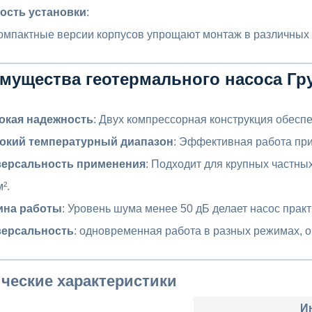
ость установки
:
омпактные версии корпусов упрощают монтаж в различных 
мущества геотермального насоса Грун
окая надежность
: Двух компрессорная конструкция обеспе
окий температурный диапазон
: Эффективная работа при
версальность применения
: Подходит для крупных частны
².
ина работы
: Уровень шума менее 50 дБ делает насос прак
версальность
: одновременная работа в разных режимах, 
ческие характеристики
И