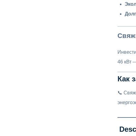
Экол
Дол
Свяжи
Инвести
46 кВт 
Как 
📞 Свяж
энергоэ
Desc