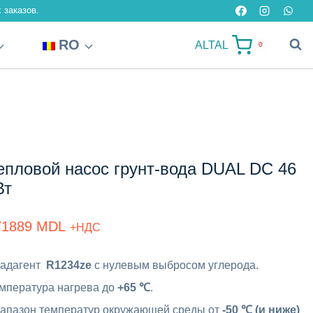
 заказов.
RO
ALTAL
0
епловой насос грунт-вода DUAL DC 46
Вт
71889
MDL
+НДС
адагент
R1234ze
с нулевым выбросом углерода.
мпература нагрева до
+65 ℃
.
апазон температур окружающей среды от
-50 ℃ (и ниже)