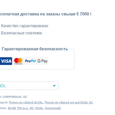
сос
сплатная доставка на заказы свыше € 7000 !
унт-
да
Качество гарантировано
UAL
Безопасные платежи
C
Гарантированная безопасность
т
MDL
U:
GWHP46DUAL-DC
egorii:
Pompe de căldură ALTAL
,
Pompe de căldură sol apă DUAL DC
chete:
46 kW
,
700 m.p.
,
DC
,
DUAL
,
Geotermală