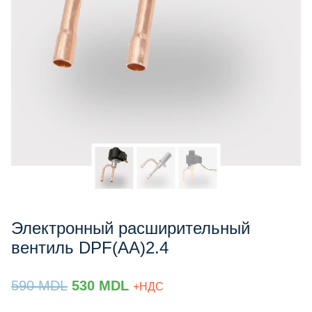
Электронный расширительный
вентиль DPF(AA)2.4
Prețul
Prețul
590
MDL
530
MDL
+НДС