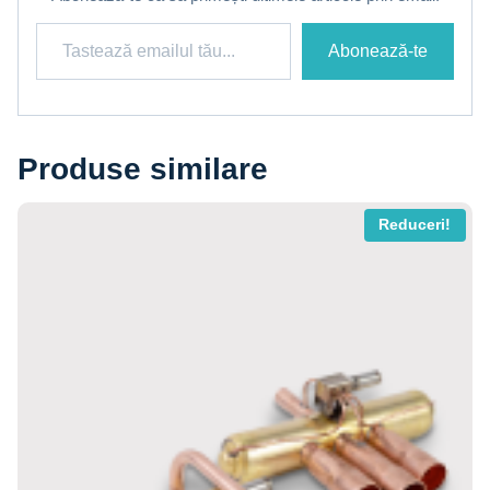
Tastează emailul tău...
Abonează-te
Produse similare
Reduceri!