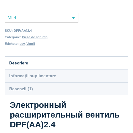
MDL
SKU:
DPF(AA)2.4
Categorie:
Piese de schimb
Etichete:
eev
,
Ventil
Descriere
Informații suplimentare
Recenzii (1)
Электронный
расширительный вентиль
DPF(AA)2.4