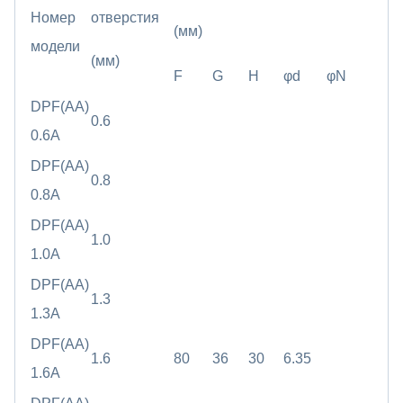
Номер
отверстия
(мм)
модели
(мм)
F
G
H
φd
φN
DPF(AA)
0.6
0.6A
DPF(AA)
0.8
0.8A
DPF(AA)
1.0
1.0A
DPF(AA)
1.3
1.3A
DPF(AA)
1.6
80
36
30
6.35
1.6A