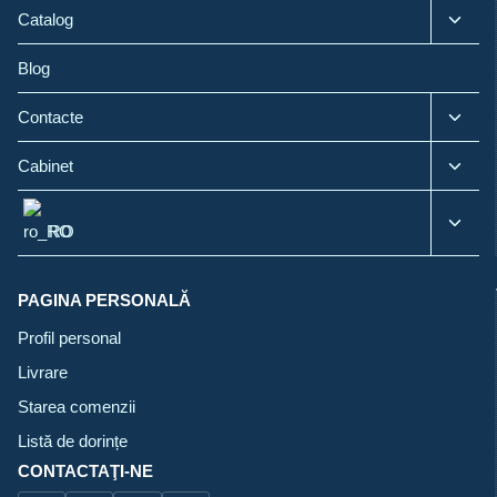
Toggl
Catalog
child
menu
Blog
Toggl
Contacte
child
menu
Toggl
Cabinet
child
menu
Toggl
RO
child
menu
PAGINA PERSONALĂ
Profil personal
Livrare
Starea comenzii
Listă de dorințe
CONTACTAŢI-NE