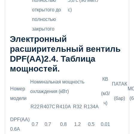
полностью
5,8 с (90 имп./
открытого до
с)
полностью
закрытого
Электронный
расширительный вентиль
DPF(AA)2.4. Таблица
мощностей.
КВ
Номинальная мощность
ПАТАК
Номер
M
охлаждения (кВт)
(м3/
модели
(бар)
(б
ч)
R22
R407C
R410A
R32
R134A
DPF(AA)
0.7
0.7
0.8
1.2
0.5
0.01
0.6A