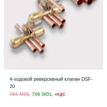
4-ходовой реверсивный клапан DSF-
20
Prețul
Prețul
754
MDL
706
MDL
+НДС
inițial
curent
a
este: