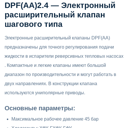
inițial
curent
DPF(AA)2.4 — Электронный
a
este:
расширительный клапан
шагового типа
fost:
530 MDL.
590 MDL.
Электронные расширительный клапаны DPF(AA)
предназначены для точного регулирования подачи
жидкости в испарители реверсивных тепловых насосах
. Компактные и легкие клапаны имеют большой
диапазон по производительности и могут работать в
двух направлениях. В конструкции клапана
используются униполярные приводы.
Основные параметры:
Максимальное рабочее давление 45 бар