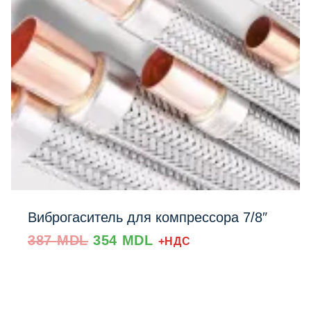
Виброгаситель для компрессора 7/8″
Prețul
Prețul
387
MDL
354
MDL
+НДС
inițial
curent
a
este:
fost:
354 MDL.
387 MDL.