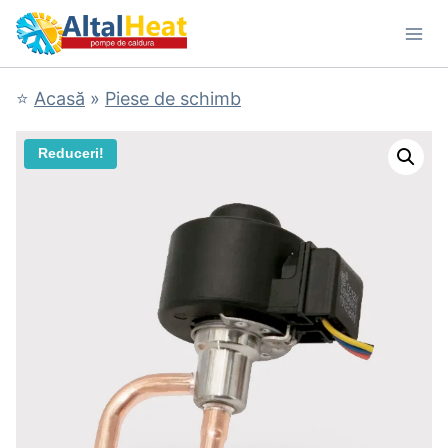
Skip
to
content
⭐
Acasă
»
Piese de schimb
Reduceri!