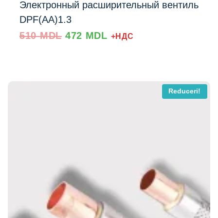
Электронный расширительный вентиль
DPF(AA)1.3
Prețul
Prețul
510
MDL
472
MDL
+НДС
inițial
curent
a
este:
fost:
472 MDL.
510 MDL.
Reduceri!