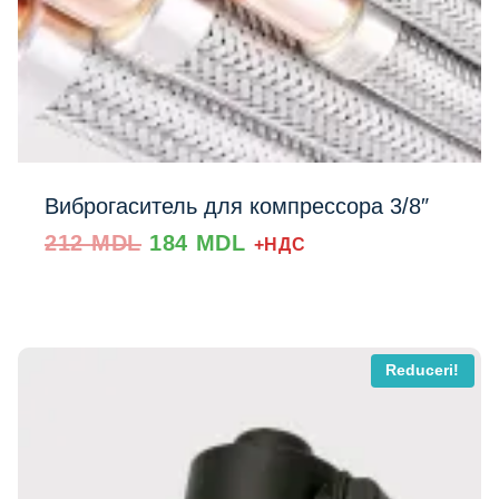
Виброгаситель для компрессора 3/8″
Prețul
Prețul
212
MDL
184
MDL
+НДС
inițial
curent
a
este:
fost:
184 MDL.
212 MDL.
Reduceri!