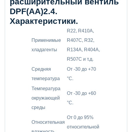
расширительный вентиль
DPF(AA)2.4.
Характеристики.
R22, R410A,
Применимые
R407C, R32,
хладагенты
R134A, R404A,
R507C и т.д.
Средняя
От -30 до +70
температура
°C.
Температура
От -30 до +60
окружающей
°C.
среды
От 0 до 95%
Относительная
относительной
влажность