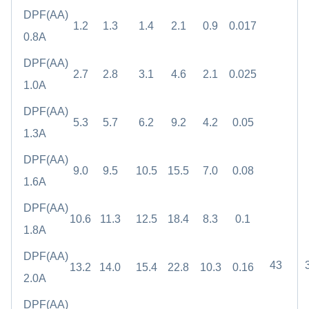
DPF(AA)
1.2
1.3
1.4
2.1
0.9
0.017
0.8A
DPF(AA)
2.7
2.8
3.1
4.6
2.1
0.025
1.0A
DPF(AA)
5.3
5.7
6.2
9.2
4.2
0.05
1.3A
DPF(AA)
9.0
9.5
10.5
15.5
7.0
0.08
1.6A
DPF(AA)
10.6
11.3
12.5
18.4
8.3
0.1
1.8A
DPF(AA)
43
13.2
14.0
15.4
22.8
10.3
0.16
2.0A
DPF(AA)