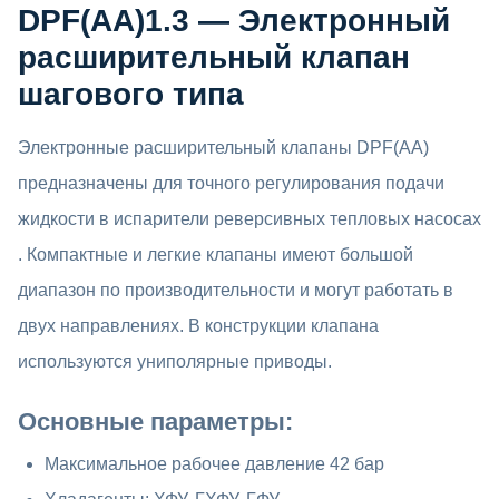
inițial
curent
DPF(AA)1.3 — Электронный
a
este:
расширительный клапан
шагового типа
fost:
472 MDL.
510 MDL.
Электронные расширительный клапаны DPF(AA)
предназначены для точного регулирования подачи
жидкости в испарители реверсивных тепловых насосах
. Компактные и легкие клапаны имеют большой
диапазон по производительности и могут работать в
двух направлениях. В конструкции клапана
используются униполярные приводы.
Основные параметры:
Максимальное рабочее давление 42 бар