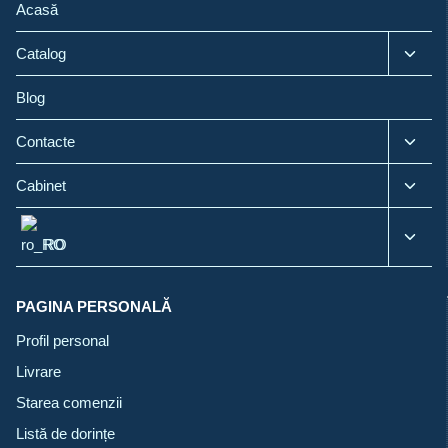
Acasă
Toggl
Catalog
child
menu
Blog
Toggl
Contacte
child
menu
Toggl
Cabinet
child
menu
Toggl
RO
child
menu
PAGINA PERSONALĂ
Profil personal
Livrare
Starea comenzii
Listă de dorințe