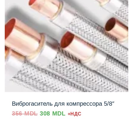
Виброгаситель для компрессора 5/8″
Prețul
Prețul
356
MDL
308
MDL
+НДС
inițial
curent
a
este:
fost:
308 MDL.