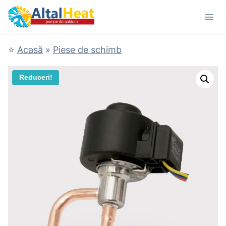
Skip
to
content
⭐
Acasă
»
Piese de schimb
Reduceri!