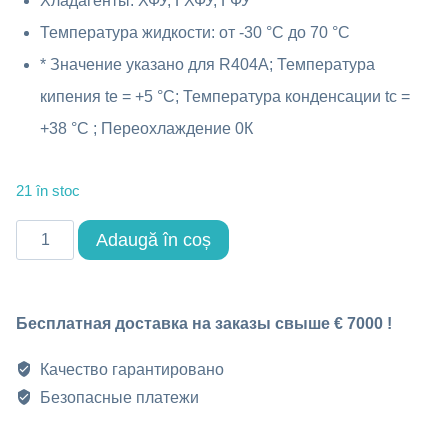
Хладагенты: ХФУ, ГХФУ, ГФУ
Температура жидкости: от -30 °C до 70 °C
* Значение указано для R404A; Температура
кипения tе = +5 °С; Температура конденсации tс =
+38 °C ; Переохлаждение 0К
21 în stoc
Cantitate
Adaugă în coș
Электронный
расширительный
Бесплатная доставка на заказы свыше € 7000 !
вентиль
DPF(AA)1.3
Качество гарантировано
Безопасные платежи