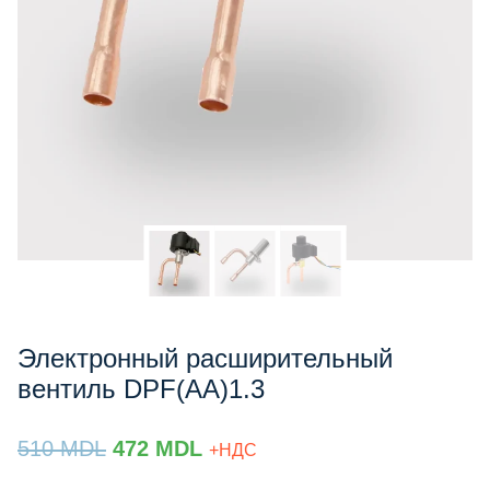
Электронный расширительный
вентиль DPF(AA)1.3
Prețul
Prețul
510
MDL
472
MDL
+НДС