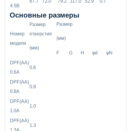
67.7
72.0
79.2
117.0
52.9
0.7
4.5B
Основные размеры
Размер
Размер
Номер
отверстия
(мм)
модели
(мм)
F
G
H
φd
φN
DPF(AA)
0.6
0.6A
DPF(AA)
0.8
0.8A
DPF(AA)
1.0
1.0A
DPF(AA)
1.3
1.3A