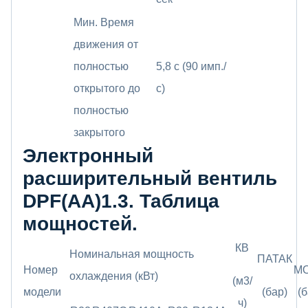
Мин. Время
движения от
полностью
5,8 с (90 имп./
открытого до
с)
полностью
закрытого
Электронный
расширительный вентиль
DPF(AA)1.3. Таблица
мощностей.
КВ
Номинальная мощность
ПАТАК
Номер
M
охлаждения (кВт)
(м3/
модели
(бар)
(б
ч)