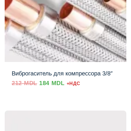
Виброгаситель для компрессора 3/8″
Prețul
Prețul
212
MDL
184
MDL
+НДС
inițial
curent
a
este:
fost:
184 MDL.
212 MDL.